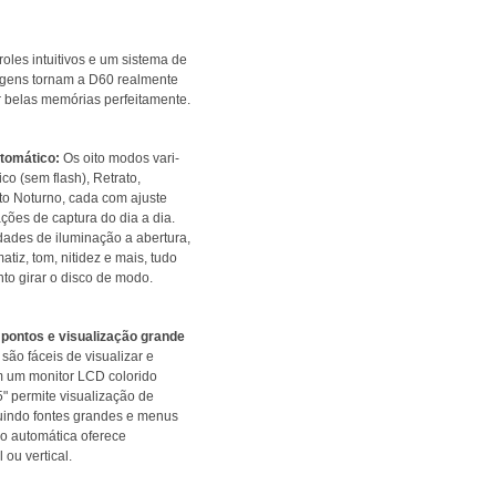
oles intuitivos e um sistema de
gens tornam a D60 realmente
ar belas memórias perfeitamente.
utomático:
Os oito modos vari-
co (sem flash), Retrato,
to Noturno, cada com ajuste
ções de captura do dia a dia.
ades de iluminação a abertura,
tiz, tom, nitidez e mais, tudo
anto girar o disco de modo.
 pontos e visualização grande
ão fáceis de visualizar e
m um monitor LCD colorido
" permite visualização de
uindo fontes grandes e menus
ão automática oferece
 ou vertical.