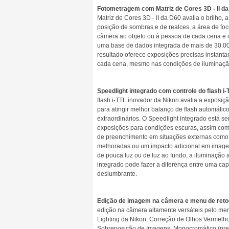
Fotometragem com Matriz de Cores 3D - II da
Matriz de Cores 3D - II da D60 avalia o brilho, a
posição de sombras e de realces, a área de foc
câmera ao objeto ou à pessoa de cada cena e
uma base de dados integrada de mais de 30.000
resultado oferece exposições precisas instan
cada cena, mesmo nas condições de iluminaçã
Speedlight integrado com controle do flash i
flash i-TTL inovador da Nikon avalia a exposiçã
para atingir melhor balanço de flash automático
extraordinários. O Speedlight integrado está s
exposições para condições escuras, assim como
de preenchimento em situações externas como f
melhoradas ou um impacto adicional em imagen
de pouca luz ou de luz ao fundo, a iluminação 
integrado pode fazer a diferença entre uma ca
deslumbrante.
Edição de imagem na câmera e menu de reto
edição na câmera altamente versáteis pelo men
Lighting da Nikon, Correção de Olhos Vermelh
Sobreposição de Imagens, Monocromático (preto