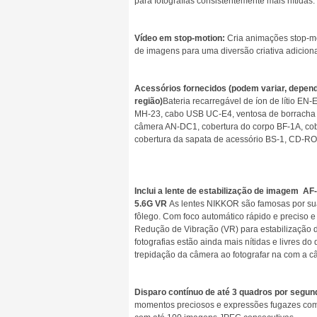
para fotografias consistentemente mais nítidas.
Vídeo em stop-motion:
Cria animações stop-mo
de imagens para uma diversão criativa adiciona
Acessórios fornecidos (podem variar, depend
região)
Bateria recarregável de íon de lítio EN
MH-23, cabo USB UC-E4, ventosa de borracha 
câmera AN-DC1, cobertura do corpo BF-1A, cob
cobertura da sapata de acessório BS-1, CD-RO
Inclui a lente de estabilização de imagem A
5.6G VR
As lentes NIKKOR são famosas por sua n
fôlego. Com foco automático rápido e preciso e
Redução de Vibração (VR) para estabilização 
fotografias estão ainda mais nítidas e livres d
trepidação da câmera ao fotografar na com a 
Disparo contínuo de até 3 quadros por segun
momentos preciosos e expressões fugazes com