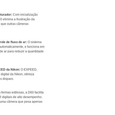
bturador:
Com inicialização
0 elimina a frustração da
 que outras câmeras
ole de fluxo de ar:
O sistema
 automaticamente, e funciona em
de ar para reduzir a quantidade
EED da Nikon:
O EXPEED,
igital da Nikon, otimiza
s disparo.
formas estilosas, a D60 facilita
R digitais de alto desempenho.
m uma câmera que pesa apenas