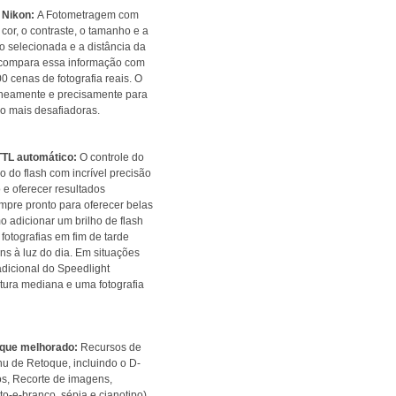
 Nikon:
A Fotometragem com
 cor, o contraste, o tamanho e a
o selecionada e a distância da
 compara essa informação com
 cenas de fotografia reais. O
taneamente e precisamente para
o mais desafiadoras.
-TTL automático:
O controle do
o do flash com incrível precisão
 e oferecer resultados
empre pronto para oferecer belas
 adicionar um brilho de flash
otografias em fim de tarde
s à luz do dia. Em situações
adicional do Speedlight
ptura mediana e uma fotografia
que melhorado:
Recursos de
u de Retoque, incluindo o D-
os, Recorte de imagens,
-e-branco, sépia e cianotipo)