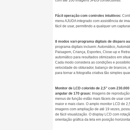
com até 100 imagens JPEG consecutivas.
Fácil operação com controles intuitivos:
Contr
menu AJUDA integrado com assistência de ima
fácil de usar, permitindo a qualquer um captur
8 modos vari-programa digitais de disparo a
programa digitais incluem: Automático, Automáti
Paisagem, Criança, Esportes, Close-up e Retra
automático para resultados otimizados em situa
Cada modo considera as condições e possibilid
velocidade do obturador, balanço de brancos, ma
para tornar a fotografia criativa tão simples qu
Monitor de LCD colorido de 2,5" com 230.000
angular de 170 graus:
Imagens de reprodução s
menus de função estão mais fáceis de usar co
maior e mais claro. O amplo monitor LCD de 2,5
imagens com ampliação de até 19 vezes, poss
de fácil visualização. O display LCD com rotaç
orientação gráfica da tela em posição horizontal