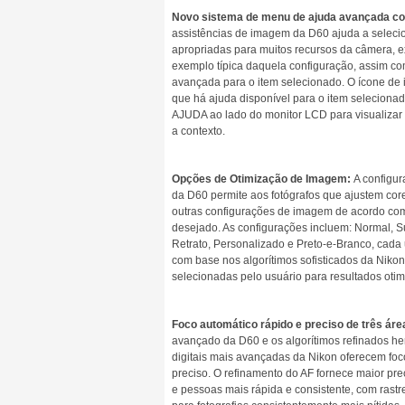
Novo sistema de menu de ajuda avançada co
assistências de imagem da D60 ajuda a seleci
apropriadas para muitos recursos da câmera,
exemplo típica daquela configuração, assim 
avançada para o item selecionado. O ícone de 
que há ajuda disponível para o item seleciona
AJUDA ao lado do monitor LCD para visualiza
a contexto.
Opções de Otimização de Imagem:
A configu
da D60 permite aos fotógrafos que ajustem core
outras configurações de imagem de acordo com
desejado. As configurações incluem: Normal, Su
Retrato, Personalizado e Preto-e-Branco, cad
com base nos algorítimos sofisticados da Niko
selecionadas pelo usuário para resultados otim
Foco automático rápido e preciso de três áre
avançado da D60 e os algorítimos refinados 
digitais mais avançadas da Nikon oferecem foco
preciso. O refinamento do AF fornece maior pr
e pessoas mais rápida e consistente, com rast