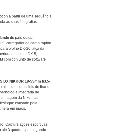
tion a partir de uma sequência
da às suas fotografias.
endo do país ou da
-EL9, carregador de carga rápida
para o olho DK-20, alça da
ertura da ocular DK-5,
M com conjunto de software
F-S DX NIKKOR 18-55mm f/3.5-
itidez e cores fiéis de tirar o
 tecnologia integrada de
de imagem da Nikon, as
o desfoque causado pela
câmera em mãos.
do:
Capture ações esportivas,
 até 3 quadros por segundo