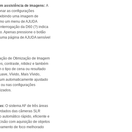
m assistência de imagens:
A
onar as configurações
 exibindo uma imagem de
como um menu de AJUDA
interrogação da D60 (?) indica
do. Apenas pressione o botão
r uma página de AJUDA sensível
ração de Otimização de Imagem
s, contraste, nitidez e também
 o tipo de cena ou resultado
ave, Vívido, Mais Vívido,
a um automaticamente ajustado
n ou nas configurações
izados.
as:
O sistema AF de três áreas
herdados das câmeras SLR
 automático rápido, eficiente e
ecisão com aquisição de objetos
reamento de foco melhorado